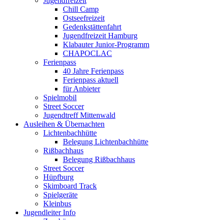
Jugendfreizeit
Chill Camp
Ostseefreizeit
Gedenkstättenfahrt
Jugendfreizeit Hamburg
Klabauter Junior-Programm
CHAPOCLAC
Ferienpass
40 Jahre Ferienpass
Ferienpass aktuell
für Anbieter
Spielmobil
Street Soccer
Jugendtreff Mittenwald
Ausleihen & Übernachten
Lichtenbachhütte
Belegung Lichtenbachhütte
Rißbachhaus
Belegung Rißbachhaus
Street Soccer
Hüpfburg
Skimboard Track
Spielgeräte
Kleinbus
Jugendleiter Info