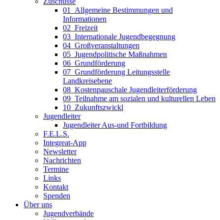
Zuschüsse
01_Allgemeine Bestimmungen und
Informationen
02_Freizeit
03_Internationale Jugendbegegnung
04_Großveranstaltungen
05_Jugendpolitische Maßnahmen
06_Grundförderung
07_Grundförderung Leitungsstelle
Landkreisebene
08_Kostenpauschale Jugendleiterförderung
09_Teilnahme am sozialen und kulturellen Leben
10_Zukunftszwickl
Jugendleiter
Jugendleiter Aus-und Fortbildung
F.E.L.S.
Integreat-App
Newsletter
Nachrichten
Termine
Links
Kontakt
Spenden
Über uns
Jugendverbände