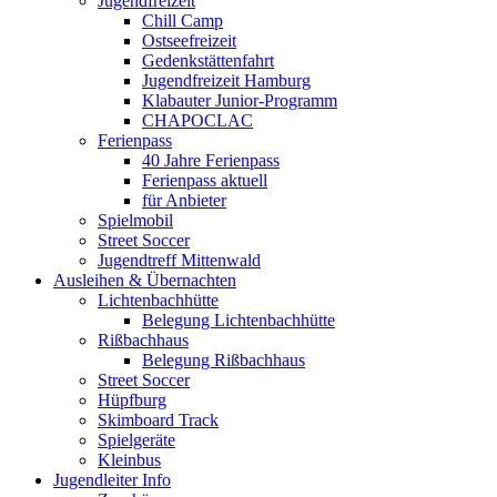
Jugendfreizeit
Chill Camp
Ostseefreizeit
Gedenkstättenfahrt
Jugendfreizeit Hamburg
Klabauter Junior-Programm
CHAPOCLAC
Ferienpass
40 Jahre Ferienpass
Ferienpass aktuell
für Anbieter
Spielmobil
Street Soccer
Jugendtreff Mittenwald
Ausleihen & Übernachten
Lichtenbachhütte
Belegung Lichtenbachhütte
Rißbachhaus
Belegung Rißbachhaus
Street Soccer
Hüpfburg
Skimboard Track
Spielgeräte
Kleinbus
Jugendleiter Info