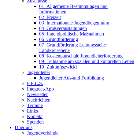
Zuschüsse
01_Allgemeine Bestimmungen und
Informationen
02_Freizeit
03_Internationale Jugendbegegnung
04_Großveranstaltungen
05_Jugendpolitische Maßnahmen
06_Grundförderung
07_Grundförderung Leitungsstelle
Landkreisebene
08_Kostenpauschale Jugendleiterförderung
09_Teilnahme am sozialen und kulturellen Leben
10_Zukunftszwickl
Jugendleiter
Jugendleiter Aus-und Fortbildung
F.E.L.S.
Integreat-App
Newsletter
Nachrichten
Termine
Links
Kontakt
Spenden
Über uns
Jugendverbände