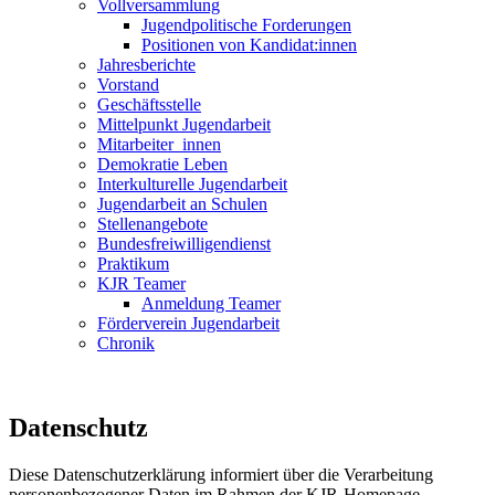
Vollversammlung
Jugendpolitische Forderungen
Positionen von Kandidat:innen
Jahresberichte
Vorstand
Geschäftsstelle
Mittelpunkt Jugendarbeit
Mitarbeiter_innen
Demokratie Leben
Interkulturelle Jugendarbeit
Jugendarbeit an Schulen
Stellenangebote
Bundesfreiwilligendienst
Praktikum
KJR Teamer
Anmeldung Teamer
Förderverein Jugendarbeit
Chronik
Datenschutz
Diese Datenschutzerklärung informiert über die Verarbeitung
personenbezogener Daten im Rahmen der KJR-Homepage